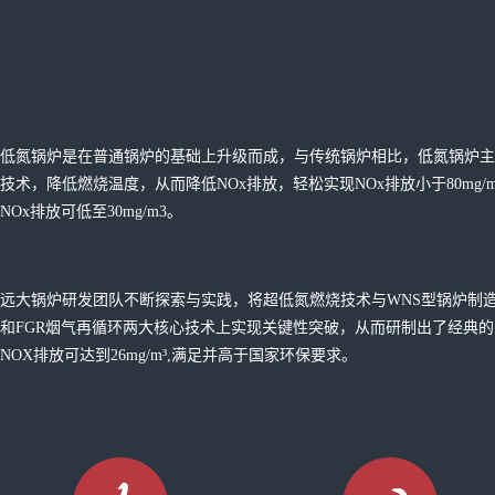
低氮锅炉是在普通锅炉的基础上升级而成，与传统锅炉相比，低氮锅炉主
技术，降低燃烧温度，从而降低NOx排放，轻松实现NOx排放小于80mg/
NOx排放可低至30mg/m3。
远大锅炉研发团队不断探索与实践，将超低氮燃烧技术与WNS型锅炉制
和FGR烟气再循环两大核心技术上实现关键性突破，从而研制出了经典
NOX排放可达到26mg/m³,满足并高于国家环保要求。