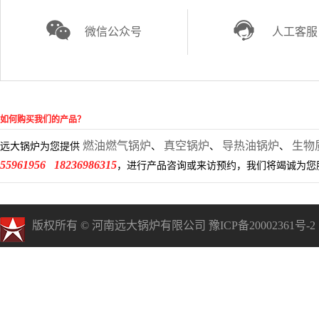
微信公众号
人工客服
如何购买我们的产品？
燃油燃气锅炉
真空锅炉
导热油锅炉
生物
远大锅炉为您提供
、
、
、
55961956 18236986315
，进行产品咨询或来访预约，我们将竭诚为您
版权所有
©
河南远大锅炉有限公司
豫ICP备20002361号-2