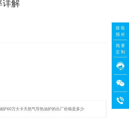
效率详解
获 取
：
报 价
我 要
定 制
锅炉60万大卡天然气导热油炉的出厂价格是多少