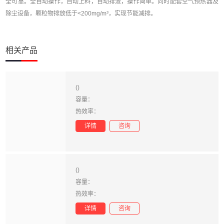
全可靠。全自动操作，自动上料，自动排渣，操作简单。同时配套空气预热器及
除尘设备，颗粒物排放低于<200mg/m³，实现节能减排。
相关产品
()
容量：
热效率：
详情
咨询
()
容量：
热效率：
详情
咨询