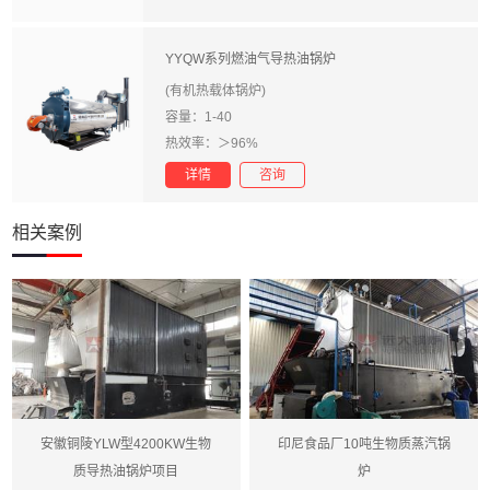
YYQW系列燃油气导热油锅炉
(有机热载体锅炉)
容量：1-40
热效率：＞96%
详情
咨询
相关案例
安徽铜陵YLW型4200KW生物
印尼食品厂10吨生物质蒸汽锅
质导热油锅炉项目
炉