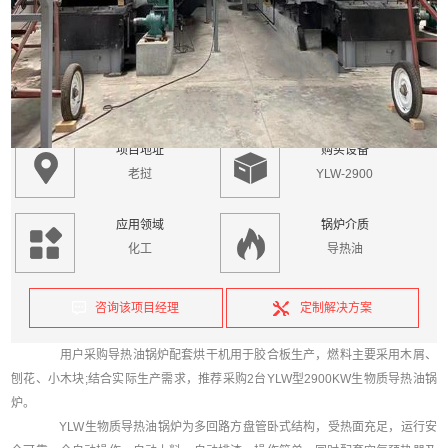
老挝2台2900KW生物质导热油锅炉
浏览103次
项目地址
购买设备
老挝
YLW-2900
应用领域
锅炉介质
化工
导热油
咨询该项目经理
定制解决方案
用户采购导热油锅炉配套烘干机用于胶合板生产，燃料主要采用木屑、
刨花、小木块;结合实际生产需求，推荐采购2台YLW型2900KW生物质导热油锅
炉。
YLW生物质导热油锅炉为多回路方盘管卧式结构，受热面充足，运行安